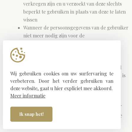
verkregen zijn en u verzoekt van deze slechts
beperkt te gebruiken in plaats van deze te laten
wissen
Wanneer de persoonsgegevens van de gebruiker
niet meer nodig zijn voor de
verwerkingsdoeleinden en de gebruiker de
persoonsgegevens nodig heeft voor
rechtsvervolging.
Tijdens de periode die nodig is voor Au grand
Wij gebruiken cookies om uw surfervaring te
café om te verifiëren of aan alle voorwaarden is
verbeteren. Door het verder gebruiken van
voldaan om de persoonsgegevens te
deze website, gaat u hier expliciet mee akkoord.
verwijderen.
Meer informatie
U hebt ten allen tijde het recht om bezwaar
Ik snap het!
aan te tekenen tegen de verwerking van de
persoonsgegevens. Au grand café zal